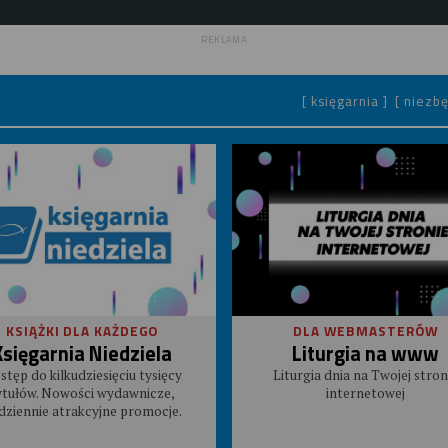
REKLAMA
[ księgarnia ]
[ niezbę
KSIĄŻKI DLA KAŻDEGO
DLA WEBMASTERÓW
Księgarnia Niedziela
Liturgia na www
stęp do kilkudziesięciu tysięcy
Liturgia dnia na Twojej stron
ytułów. Nowości wydawnicze,
internetowej
dziennie atrakcyjne promocje.