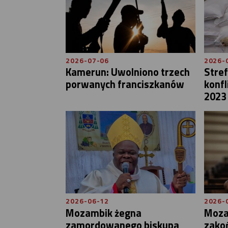
2026-07-06
2026-
Kamerun: Uwolniono trzech
Stref
porwanych franciszkanów
konfl
2023
2026-06-12
2026-
Mozambik żegna
Mozam
zamordowanego biskupa
zako