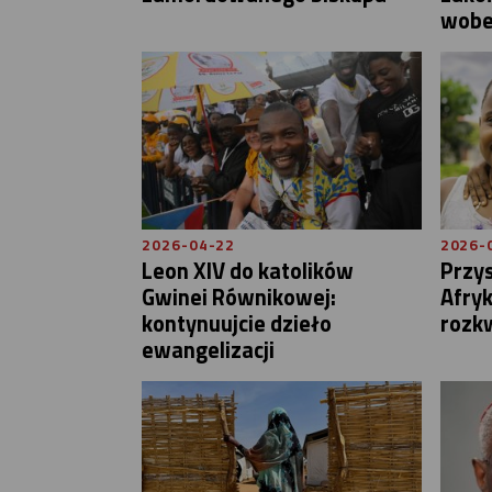
wobe
2026-04-22
2026-
Leon XIV do katolików
Przys
Gwinei Równikowej:
Afryk
kontynuujcie dzieło
rozkw
ewangelizacji