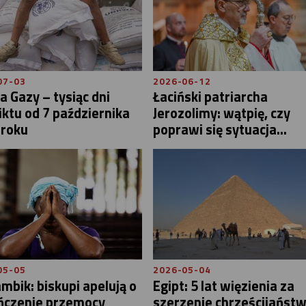
07-03
2026-06-12
a Gazy – tysiąc dni
Łaciński patriarcha
iktu od 7 października
Jerozolimy: wątpię, czy
 roku
poprawi się sytuacja...
05-05
2026-05-04
bik: biskupi apelują o
Egipt: 5 lat więzienia za
ńczenie przemocy
szerzenie chrześcijańst