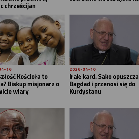
c chrześcijan
04-16
2026-04-10
złość Kościoła to
Irak: kard. Sako opuszcza
a? Biskup misjonarz o
Bagdad i przenosi się do
icie wiary
Kurdystanu