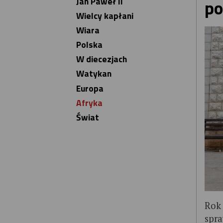
Jan Paweł II
po
Wielcy kapłani
Wiara
Polska
W diecezjach
Watykan
Europa
Afryka
Świat
Rok 
spra