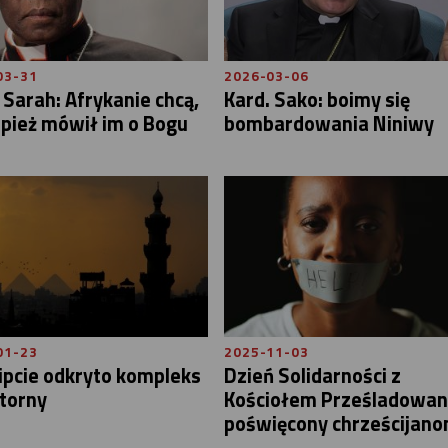
03-31
2026-03-06
 Sarah: Afrykanie chcą,
Kard. Sako: boimy się
pież mówił im o Bogu
bombardowania Niniwy
01-23
2025-11-03
ipcie odkryto kompleks
Dzień Solidarności z
torny
Kościołem Prześladowa
poświęcony chrześcijanom