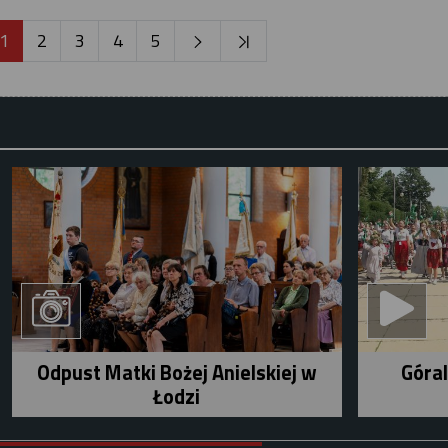
1
2
3
4
5
Odpust Matki Bożej Anielskiej w
Góral
Łodzi