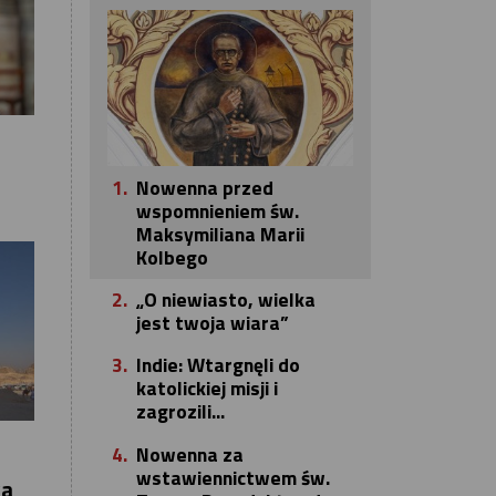
1.
Nowenna przed
wspomnieniem św.
Maksymiliana Marii
Kolbego
2.
„O niewiasto, wielka
jest twoja wiara”
3.
Indie: Wtargnęli do
katolickiej misji i
zagrozili...
4.
Nowenna za
wstawiennictwem św.
wa