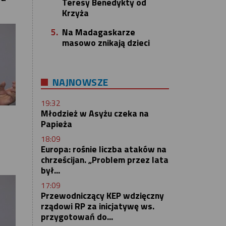
Teresy Benedykty od
Krzyża
5.
Na Madagaskarze
masowo znikają dzieci
NAJNOWSZE
19:32
Młodzież w Asyżu czeka na
Papieża
18:09
Europa: rośnie liczba ataków na
chrześcijan. „Problem przez lata
był...
17:09
Przewodniczący KEP wdzięczny
rządowi RP za inicjatywę ws.
przygotowań do...