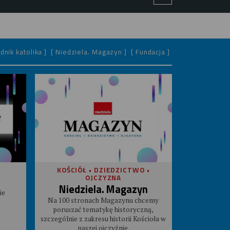
dnik katolika ]
[ Niedziela. Magazyn ]
[ Fundacja ]
KOŚCIÓŁ • DZIEDZICTWO •
OJCZYZNA
Niedziela. Magazyn
ie
Na 100 stronach Magazynu chcemy
poruszać tematykę historyczną,
szczególnie z zakresu historii Kościoła w
naszej ojczyźnie.