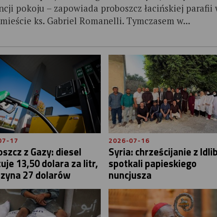
ncji pokoju – zapowiada proboszcz łacińskiej parafii
mieście ks. Gabriel Romanelli. Tymczasem w...
07-17
2026-07-16
szcz z Gazy: diesel
Syria: chrześcijanie z Idli
uje 13,50 dolara za litr,
spotkali papieskiego
nzyna 27 dolarów
nuncjusza