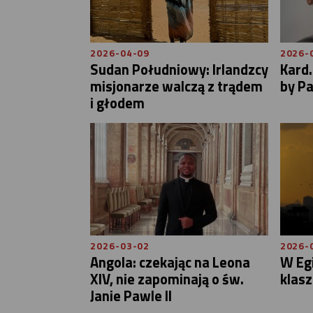
2026-04-09
2026-
Sudan Południowy: Irlandzcy
Kard.
misjonarze walczą z trądem
by Pa
i głodem
2026-03-02
2026-
Angola: czekając na Leona
W Eg
XIV, nie zapominają o św.
klasz
Janie Pawle II