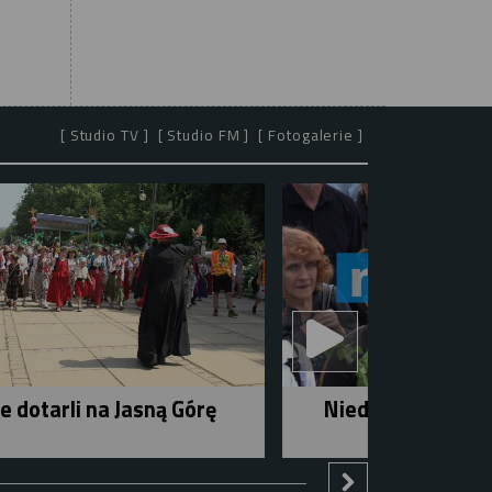
[ Studio TV ]
[ Studio FM ]
[ Fotogalerie ]
e dotarli na Jasną Górę
Niedziela w mieśc