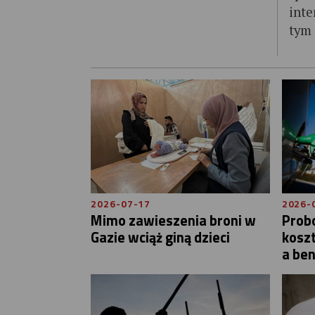
inte
tym 
2026-07-17
2026-
Mimo zawieszenia broni w
Probo
Gazie wciąż giną dzieci
koszt
a be