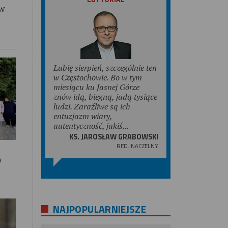
 w
Lubię sierpień, szczególnie ten
w Częstochowie. Bo w tym
miesiącu ku Jasnej Górze
znów idą, biegną, jadą tysiące
ludzi. Zaraźliwe są ich
entuzjazm wiary,
autentyczność, jakiś...
KS. JAROSŁAW GRABOWSKI
RED. NACZELNY
b
NAJPOPULARNIEJSZE