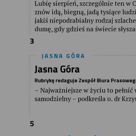
Lubię sierpień, szczególnie ten w
znów idą, biegną, jadą tysiące ludz
jakiś niepodrabialny rodzaj szlach
dumę, gdy gdzieś na świecie słysza
3
JASNA GÓRA
Jasna Góra
Rubrykę redaguje Zespół Biura Prasow
– Najważniejsze w życiu to pełnić 
samodzielny – podkreśla o. dr Krzy
5