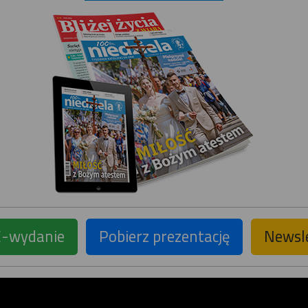
E-wydanie
Pobierz prezentację
Newsl