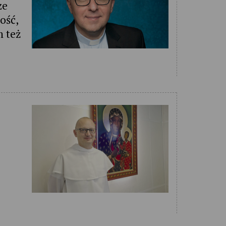
ze
ość,
m też