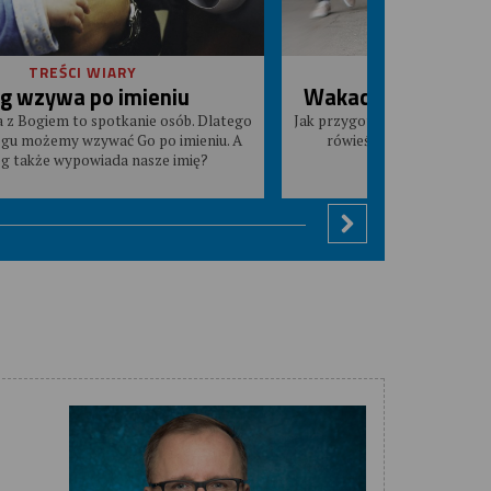
TREŚCI WIARY
SPRAWY ROD
g wzywa po imieniu
Wakacyjna przemoc
a z Bogiem to spotkanie osób. Dlatego
Jak przygotować dziecko na a
ogu możemy wzywać Go po imieniu. A
rówieśników i jak mu po
g także wypowiada nasze imię?
skrzywdzo