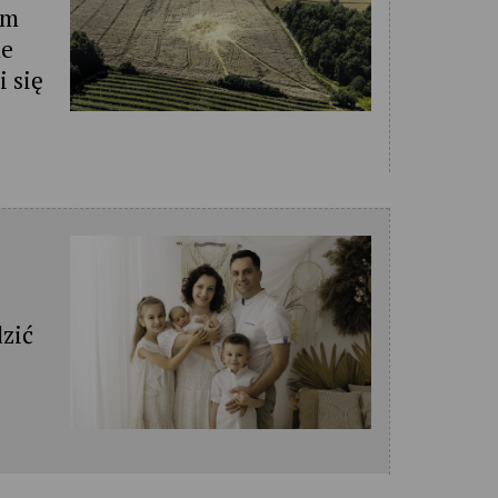
im
le
i się
dzić