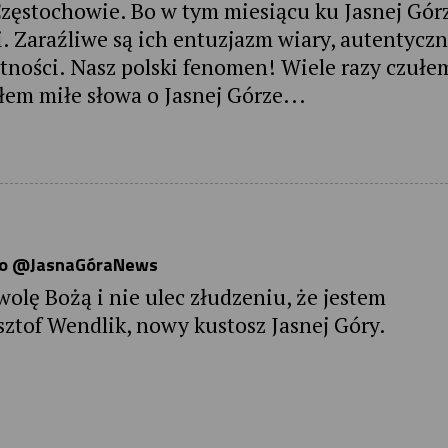
 Częstochowie. Bo w tym miesiącu ku Jasnej Gór
i. Zaraźliwe są ich entuzjazm wiary, autentyczn
etności. Nasz polski fenomen! Wiele razy czułe
łem miłe słowa o Jasnej Górze...
ego @JasnaGóraNews
wolę Bożą i nie ulec złudzeniu, że jestem
sztof Wendlik, nowy kustosz Jasnej Góry.